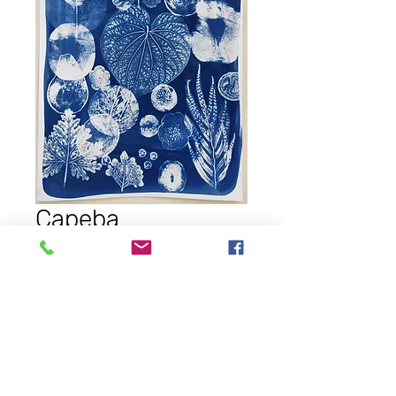
Capeba
Preço
R$ 210,00
Adicionar ao carrinho
Comprar
Cianotipia feita com Gelu Prints